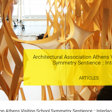
Architectural Association Athens 
Symmetry Sentience :: Int
ARTICLES
on Athens Visiting School Symmetry Sentience :: Interlac