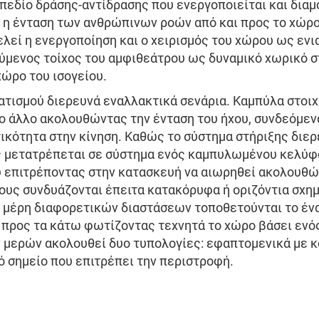
πεδίο δράσης-αντίδρασης που ενεργοποιείται και δια
ι η ένταση των ανθρώπινων ροών από και προς το χώρο
τελεί η ενεργοποίηση και ο χειρισμός του χώρου ως ενι
ύμενος τοίχος του αμφιθεάτρου ως δυναμικό χωρικό σ
ώρο του ισογείου.
ατισμού διερευνά εναλλακτικά σενάρια. Καμπύλα στοιχ
το άλλο ακολουθώντας την ένταση του ήχου, συνδεόμε
τικότητα στην κίνηση. Καθώς το σύστημα στήριξης διερ
ος μετατρέπεται σε σύστημα ενός καμπυλωμένου κελύφ
 επιτρέποντας στην κατασκευή να αιωρηθεί ακολουθών
υς συνδυάζονται έπειτα κατακόρυφα ή οριζόντια σχημ
α μέρη διαφορετικών διαστάσεων τοποθετούνται το έν
 προς τα κάτω φωτίζοντας τεχνητά το χώρο βάσει εν
ν μερών ακολουθεί δυο τυπολογίες: εφαπτομενικά με 
ό σημείο που επιτρέπει την περιστροφή.