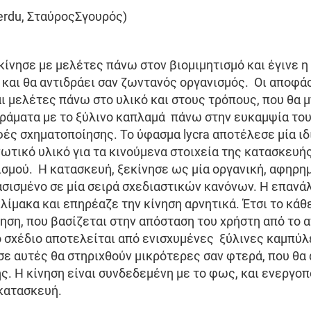
Perdu, ΣταύροςΣγουρός)
κίνησε με μελέτες πάνω στον βιομιμητισμό και έγινε 
 και θα αντιδράει σαν ζωντανός οργανισμός. Οι αποφάσ
ι μελέτες πάνω στο υλικό και στους τρόπους, που θα 
άματα με το ξύλινο καπλαμά πάνω στην ευκαμψία του,
ς σχηματοποίησης. Το ύφασμα lycra αποτέλεσε μία ιδ
νωτικό υλικό για τα κινούμενα στοιχεία της κατασκευής
ισμού. Η κατασκευή, ξεκίνησε ως μία οργανική, αφηρη
ασισμένο σε μία σειρά σχεδιαστικών κανόνων. Η επαν
ίμακα και επηρέαζε την κίνηση αρνητικά. Έτσι το κάθ
ηση, που βασίζεται στην απόσταση του χρήστη από το α
ό σχέδιο αποτελείται από ενισχυμένες ξύλινες καμπύλ
ε αυτές θα στηριχθούν μικρότερες σαν φτερά, που θα α
. Η κίνηση είναι συνδεδεμένη με το φως, και ενεργοπο
κατασκευή.