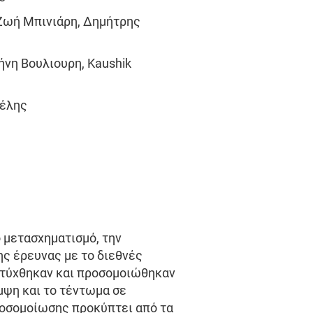
, Ζωή Μπινιάρη, Δημήτρης
ρήνη Βουλιουρη, Kaushik
νέλης
 μετασχηματισμό, την
ης έρευνας με το διεθνές
απτύχθηκαν και προσομοιώθηκαν
μψη και το τέντωμα σε
ροσομοίωσης προκύπτει από τα