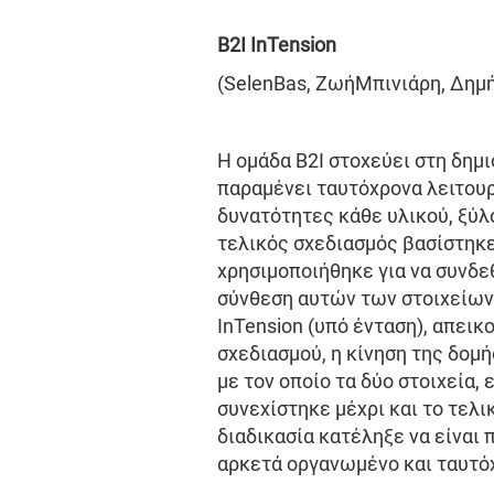
B
2
I
InTension
(SelenBas, ΖωήΜπινιάρη, Δημ
Η ομάδα B2I στοχεύει στη δημι
παραμένει ταυτόχρονα λειτουρ
δυνατότητες κάθε υλικού, ξύλ
τελικός σχεδιασμός βασίστηκε
χρησιμοποιήθηκε για να συνδε
σύνθεση αυτών των στοιχείων 
InTension (υπό ένταση), απεικ
σχεδιασμού, η κίνηση της δομ
με τον οποίο τα δύο στοιχεία,
συνεχίστηκε μέχρι και το τελι
διαδικασία κατέληξε να είναι 
αρκετά οργανωμένο και ταυτό