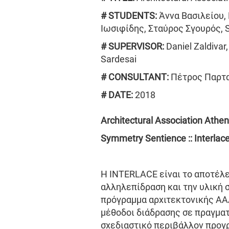
# STUDENTS:
Άννα Βασιλείου, 
Ιωσιφίδης, Σταύρος Σγουρός, 
# SUPERVISOR:
Daniel Zaldivar
Sardesai
# CONSULTANT:
Πέτρος Παρτα
# DATE:
2018
Architectural Association Athen
Symmetry Sentience :: Interlac
Η INTERLACE είναι το αποτέλε
αλληλεπίδραση και την υλική 
πρόγραμμα αρχιτεκτονικής AAA
μέθοδοι διάδρασης σε πραγματ
σχεδιαστικό περιβάλλον προγ