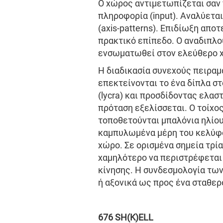
Ο χώρος αντιμετωπίζεται σαν 
πληροφορία (input). Αναλύετα
(axis-patterns). Επιδίωξη απο
πρακτικό επίπεδο. Ο αναδιπλο
ενσωματωθεί στον ελεύθερο χ
Η διαδικασία συνεχούς πειραμ
επεκτείνονται το ένα δίπλα σ
(lycra) και προσδίδοντας ελασ
πρόταση εξελίσσεται. Ο τοίχ
τοποθετούνται μπαλόνια ηλίου
καμπυλωμένα μέρη του κελύφο
χώρο. Σε ορισμένα σημεία τρί
χαμηλότερο να περιστρέφεται
κίνησης. Η συνδεσμολογία τω
ή αξονικά ως προς ένα σταθερ
676 SH(K)ELL