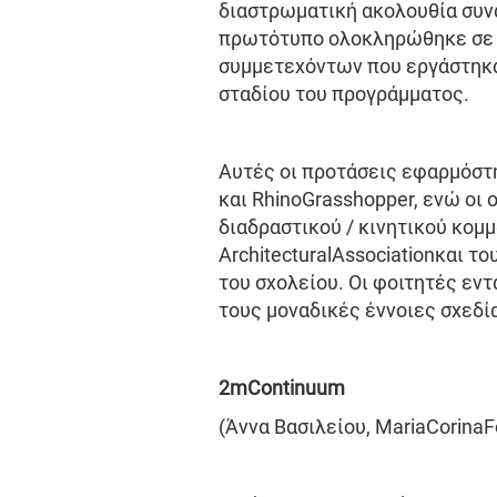
διαστρωματική ακολουθία συν
πρωτότυπο ολοκληρώθηκε σε δ
συμμετεχόντων που εργάστηκαν
σταδίου του προγράμματος.
Αυτές οι προτάσεις εφαρμόστ
και RhinoGrasshopper, ενώ οι
διαδραστικού / κινητικού κομ
ArchitecturalAssociationκαι τ
του σχολείου. Οι φοιτητές εν
τους μοναδικές έννοιες σχεδ
2
m
Continuum
(Άννα Βασιλείου, MariaCorinaF