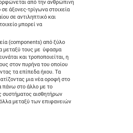
μορφώνεται από την ανθρώπινη
 σε άξονες-τρίγωνα στοιχεία
αίου σε αντιληπτικό και
τοιχείο μπορεί να
εία (components) από ξύλο
να μεταξύ τους με ύφασμα
ευνάται και τροποποιείται, η
ους στον πυρήνα του οποίου
τας τα επίπεδα ήχου. Τα
ατίζοντας μια νέα οροφή στο
α πάνω στο άλλο με το
ός συστήματος αισθητήρων
κόλλα μεταξύ των επιφανειών