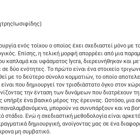
ήτρηςΙωσιφίδης)
ουργία ενός τοίχου ο οποίος έχει σχεδιαστεί μόνο με τ
γικός. Επίσης, η τελική μορφή απορρέει από μια παραμ
ου καπλαμά και υφάσματος lycra, διερευνήθηκαν και με
 σε δύο ενότητες. Το πρώτο είναι ένα στοιχείο τριγω
θεί με το δεύτερο σύνολο κομματιών, το οποίο αποτελε
είναι που δημιουργεί τον τρισδιάστατο όγκο στον χώρο
ονίζοντας την ένταση των δυνάμεων που διατρέχουν τη 
ής υπήρξε ένα βασικό μέρος της έρευνας. Ωστόσο, μια
 επαναλαμβανόμενα, μπορούν να συνυπάρξουν και να βοη
κό στάδιο. Ενώ η σχεδιαστική μεθοδολογία είναι αρκετά
πραγματικά δημιουργική, ανοίγοντας μας σε ένα διαφορ
χρονα μη συμβατικό.