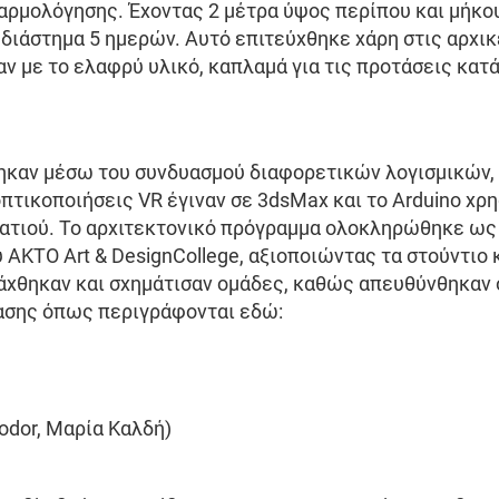
αρμολόγησης. Έχοντας 2 μέτρα ύψος περίπου και μήκο
ιάστημα 5 ημερών. Αυτό επιτεύχθηκε χάρη στις αρχι
 με το ελαφρύ υλικό, καπλαμά για τις προτάσεις κατά
ηκαν μέσω του συνδυασμού διαφορετικών λογισμικών, 
 οπτικοποιήσεις VR έγιναν σε 3dsMax και το Arduino χ
ματιού. Το αρχιτεκτονικό πρόγραμμα ολοκληρώθηκε ως
ου ΑΚΤΟ Art & DesignCollege, αξιοποιώντας τα στούντι
τάχθηκαν και σχημάτισαν ομάδες, καθώς απευθύνθηκαν 
ίασης όπως περιγράφονται εδώ:
odor, Μαρία Καλδή)