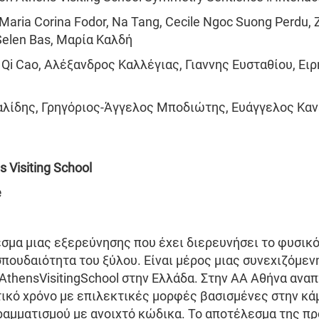
Maria Corina Fodor, Na Tang, Cecile Ngoc Suong Perdu
Selen Bas, Μαρία Καλδή
, Qi Cao, Αλέξανδρος Καλλέγιας, Γιαννης Ευσταθίου, Ει
λίδης, Γρηγόριος-Άγγελος Μποδιώτης, Ευάγγελος Κα
s Visiting School
e
σμα μιας εξερεύνησης που έχει διερευνήσει το φυσικό
σπουδαιότητα του ξύλου. Είναι μέρος μιας συνεχιζόμεν
thensVisitingSchool στην Ελλάδα. Στην ΑΑ Αθήνα αν
ικό χρόνο με επιλεκτικές μορφές βασισμένες στην κά
ραμματισμού με ανοιχτό κώδικα. Το αποτέλεσμα της π