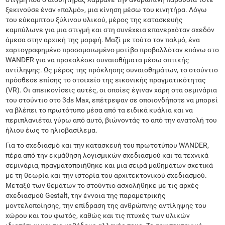
ξεκινούσε έναν «παλμό», μια κίνηση μέσω του κινητήρα. Λόγω
του εύκαμπτου ξύλινου υλικού, μέρος της κατασκευής
καμπύλωνε για μια στιγμή και στη συνέχεια επανερχόταν σχεδόν
άμεσα στην αρχική της μορφή. Μαζί με τούτο τον παλμό, ένα
χαρτογραφημένο προσομοιωμένο μοτίβο προβαλλόταν επάνω στο
WANDER για να προκαλέσει συναισθήματα μέσω οπτικής
αντίληψης. Ως μέρος της πρόκλησης συναισθημάτων, το στούντιο
πρόσθεσε επίσης το στοιχείο της εικονικής πραγματικότητας
(VR). Οι απεικονίσεις αυτές, οι οποίες έγιναν χάρη στα σεμινάρια
του στούντιο στο 3ds Max, επέτρεψαν σε οποιονδήποτε να μπορεί
να βλέπει το πρωτότυπο μέσα από τα ειδικά κυάλια και να
περιπλανιέται γύρω από αυτό, βιώνοντάς το από την ανατολή του
ήλιου έως το ηλιοβασίλεμα.
Για το σχεδιασμό και την κατασκευή του πρωτοτύπου WANDER,
πέρα ​​από την εκμάθηση λογισμικών σχεδιασμού και τα τεχνικά
σεμινάρια, πραγματοποιήθηκε και μια σειρά μαθημάτων σχετικά
με τη θεωρία και την ιστορία του αρχιτεκτονικού σχεδιασμού.
Μεταξύ των θεμάτων το στούντιο ασχολήθηκε με τις αρχές
σχεδιασμού Gestalt, την έννοια της παραμετρικής
μοντελοποίησης, την επίδραση της ανθρώπνης αντίληψης του
χώρου και του φωτός, καθώς και τις πτυχές των υλικών