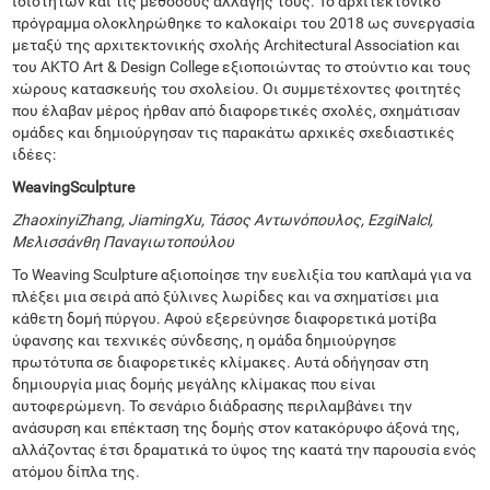
ιδιοτήτων και τις μεθόδους αλλαγής τους. Το αρχιτεκτονικό
πρόγραμμα ολοκληρώθηκε το καλοκαίρι του 2018 ως συνεργασία
μεταξύ της αρχιτεκτονικής σχολής Architectural Association και
του ΑΚΤΟ Art & Design College εξιοποιώντας το στούντιο και τους
χώρους κατασκευής του σχολείου. Οι συμμετέχοντες φοιτητές
που έλαβαν μέρος ήρθαν από διαφορετικές σχολές, σχημάτισαν
ομάδες και δημιούργησαν τις παρακάτω αρχικές σχεδιαστικές
ιδέες:
Weaving
Sculpture
Zhaoxinyi
Zhang
,
Jiaming
Xu
, Τάσος Αντωνόπουλος,
Ezgi
Nalcl
,
Μελισσάνθη Παναγιωτοπούλου
Το Weaving Sculpture αξιοποίησε την ευελιξία του καπλαμά για να
πλέξει μια σειρά από ξύλινες λωρίδες και να σχηματίσει μια
κάθετη δομή πύργου. Αφού εξερεύνησε διαφορετικά μοτίβα
ύφανσης και τεχνικές σύνδεσης, η ομάδα δημιούργησε
πρωτότυπα σε διαφορετικές κλίμακες. Αυτά οδήγησαν στη
δημιουργία μιας δομής μεγάλης κλίμακας που είναι
αυτοφερώμενη. Το σενάριο διάδρασης περιλαμβάνει την
ανάσυρση και επέκταση της δομής στον κατακόρυφο άξονά της,
αλλάζοντας έτσι δραματικά το ύψος της καατά την παρουσία ενός
ατόμου δίπλα της.