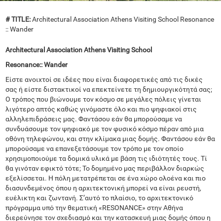
# TITLE:
Architectural Association Athens Visiting School Resonance
:: Wander
Architectural Association Athens Visiting School
Resonance
::
Wander
Είστε ανοιχτοί σε ιδέες που είναι διαφορετικές από τις δικές
σας ή είστε διστακτικοί να επεκτείνετε τη δημιουργικότητά σας;
Ο τρόπος που βιώνουμε τον κόσμο σε μεγάλες πόλεις γίνεται
λιγότερο απτός καθώς γινόμαστε όλο και πιο ψηφιακοί στις
αλληλεπιδράσεις μας. Φαντάσου εάν θα μπορούσαμε να
συνδυάσουμε τον ψηφιακό με τον φυσικό κόσμο πέραν από μια
οθόνη τηλεφώνου, και στην κλίμακα μιας δομής. Φαντάσου εάν θα
μπορούσαμε να επανεξετάσουμε τον τρόπο με τον οποίο
χρησιμοποιούμε τα δομικά υλικά με βάση τις ιδιότητές τους. Τί
θα γινόταν εφικτό τότε; Το δομημένο μας περιβάλλον διαρκώς
εξελίσσεται. Η πόλη μετατρέπεται σε ένα χώρο ολοένα και πιο
διασυνδεμένος όπου η αρχιτεκτονική μπορεί να είναι ρευστή,
ευέλικτη και ζωντανή. Σ’αυτό το πλαίσιο, το αρχιτεκτονικό
πρόγραμμα υπό την θεματική «RESONANCE» στην Αθήνα
διερεύνησε τον σχεδιασμό και την κατασκευή μιας δομής όπου η