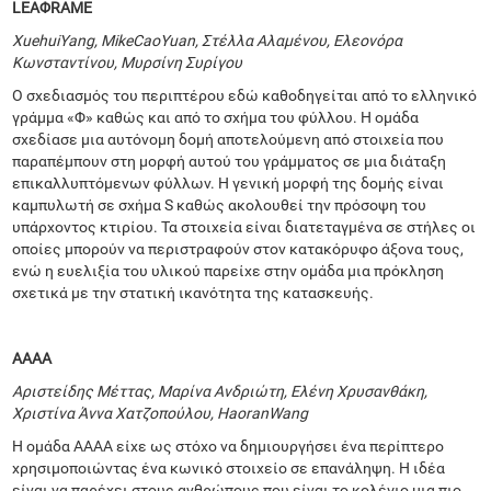
LEA
Φ
RAME
Xuehui
Yang
,
Mike
Cao
Yuan
, Στέλλα Αλαμένου, Ελεονόρα
Κωνσταντίνου, Μυρσίνη Συρίγου
Ο σχεδιασμός του περιπτέρου εδώ καθοδηγείται από το ελληνικό
γράμμα «Φ» καθώς και από το σχήμα του φύλλου. Η ομάδα
σχεδίασε μια αυτόνομη δομή αποτελούμενη από στοιχεία που
παραπέμπουν στη μορφή αυτού του γράμματος σε μια διάταξη
επικαλλυπτόμενων φύλλων. Η γενική μορφή της δομής είναι
καμπυλωτή σε σχήμα S καθώς ακολουθεί την πρόσοψη του
υπάρχοντος κτιρίου. Τα στοιχεία είναι διατεταγμένα σε στήλες οι
οποίες μπορούν να περιστραφούν στον κατακόρυφο άξονα τους,
ενώ η ευελιξία του υλικού παρείχε στην ομάδα μια πρόκληση
σχετικά με την στατική ικανότητα της κατασκευής.
ΑΑΑΑ
Αριστείδης Μέττας, Μαρίνα Ανδριώτη, Ελένη Χρυσανθάκη,
Χριστίνα Άννα Χατζοπούλου,
Haoran
Wang
Η ομάδα AAAA είχε ως στόχο να δημιουργήσει ένα περίπτερο
χρησιμοποιώντας ένα κωνικό στοιχείο σε επανάληψη. Η ιδέα
είναι να παρέχει στους ανθρώπους που είναι το κολέγιο μια πιο