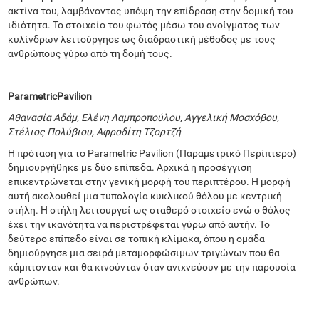
ακτίνα του, λαμβάνοντας υπόψη την επίδραση στην δομική του
ιδιότητα. Το στοιχείο του φωτός μέσω του ανοίγματος των
κυλίνδρων λειτούργησε ως διαδραστική μέθοδος με τους
ανθρώπους γύρω από τη δομή τους.
Parametric
Pavilion
Αθανασία Αδάμ, Ελένη Λαμπροπούλου, Αγγελική Μοσχόβου,
Στέλιος Πολύβιου, Αφροδίτη Τζορτζή
Η πρόταση για το Parametric Pavilion (Παραμετρικό Περίπτερο)
δημιουργήθηκε με δύο επίπεδα. Αρχικά η προσέγγιση
επικεντρώνεται στην γενική μορφή του περιπτέρου. Η μορφή
αυτή ακολουθεί μια τυπολογία κυκλικού θόλου με κεντρική
στήλη. Η στήλη λειτουργεί ως σταθερό στοιχείο ενώ ο θόλος
έχει την ικανότητα να περιστρέφεται γύρω από αυτήν. Το
δεύτερο επίπεδο είναι σε τοπική κλίμακα, όπου η ομάδα
δημιούργησε μια σειρά μεταμορφώσιμων τριγώνων που θα
κάμπτονταν και θα κινούνταν όταν ανιχνεύουν με την παρουσία
ανθρώπων.