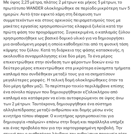
Με ύψος 2,25 μέτρα, πλάτος 2 μέτρων και μήκος 5 μέτρων, το
πρωτότυπο WANDER ολοκληρώθηκε σε περίοδο μικρότερη των 5
ημερών. Αυτό ήταν εφικτό χάρη στη δέσμευση των
συμμετεχόντων και στους αρχικούς πειραματισμούς τους με
μακέτες εργασίας χρησιμοποιώντας ελαφριά ξυλεία κατά την
πρώτη φάση του προγράμματος. Συγκεκριμένα, ο καπλαμάς ξύλου
χρησιμοποιήθηκε ως βασικό δομικό υλικό για να δημιουργήσει
μια αναδυόμενη μορφή η οποία καθοδηγείται από τη φυσική τάση
κάμψης του ξύλου. Κατά τη διάρκεια της φάσης κατασκευής, η
ακολουθία συναρμολόγησης είχε δύο μέρη. Το ένα μέρος
επικεντρώθηκε στην σύνδεση των φέροντων δοκών ενώ το
δεύτερο μέρος επικεντρώθηκε στα μικρότερα εύκαμπτα τμήματα
καπλαμά που συνδέθηκαν μεταξύ τους για να σχηματίσουν
μεγαλύτερες μορφές. Η τελική δομή ολοκληρώθηκες όταν τα
δύο μέρη ήρθαν μαζί. Το περίπτερο-τοιχίο περιλάμβανε επίσης
ένα σύνολο πύργων που δημιουργήθηκαν εξ’ολοκλήρου από
καπλαμά και κατάφεραν να είναι αυτοφερώμενοι σε ύψος άνω
των 2 μέτρων. Ταυτόχρονα, δημιουργήθηκε ένα σύστημα
αλληλεπίδρασης μεταξύ ανθρώπου και δομής μέσω ενός
κινητήρα τύπου stepper. Ο κινητήρας χρησιμοποιείται για
δημιουργία «παλμών» επάνω στην δομή και παράλληλα υπήρξε
και ένας προβολέα που για την χαρτογραφημένη προβολή. Την
στιγμή που ο αισθητήρας λάμβανε την ανθρώπινη παρουσία τότε