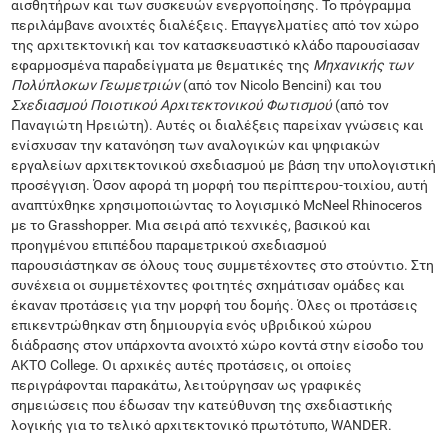
αισθητήρων και των συσκευών ενεργοποίησης. Το πρόγραμμα
περιλάμβανε ανοιχτές διαλέξεις. Επαγγελματίες από τον χώρο
της αρχιτεκτονική και τον κατασκευαστικό κλάδο παρουσίασαν
εφαρμοσμένα παραδείγματα με θεματικές της
Μηχανικής των
Πολύπλοκων Γεωμετριών
(από τον Nicolo Bencini) και του
Σχεδιασμού Ποιοτικού Αρχιτεκτονικού Φωτισμού
(από τον
Παναγιώτη Ηρειώτη). Αυτές οι διαλέξεις παρείχαν γνώσεις και
ενίσχυσαν την κατανόηση των αναλογικών και ψηφιακών
εργαλείων αρχιτεκτονικού σχεδιασμού με βάση την υπολογιστική
προσέγγιση. Όσον αφορά τη μορφή του περίπτερου-τοιχίου, αυτή
αναπτύχθηκε χρησιμοποιώντας το λογισμικό McNeel Rhinoceros
με το Grasshopper. Μια σειρά από τεχνικές, βασικού και
προηγμένου επιπέδου παραμετρικού σχεδιασμού
παρουσιάστηκαν σε όλους τους συμμετέχοντες στο στούντιο. Στη
συνέχεια οι συμμετέχοντες φοιτητές σχημάτισαν ομάδες και
έκαναν προτάσεις για την μορφή του δομής. Όλες οι προτάσεις
επικεντρώθηκαν στη δημιουργία ενός υβριδικού χώρου
διάδρασης στον υπάρχοντα ανοιχτό χώρο κοντά στην είσοδο του
AKTO College. Οι αρχικές αυτές προτάσεις, οι οποίες
περιγράφονται παρακάτω, λειτούργησαν ως γραφικές
σημειώσεις που έδωσαν την κατεύθυνση της σχεδιαστικής
λογικής για το τελικό αρχιτεκτονικό πρωτότυπο, WANDER.