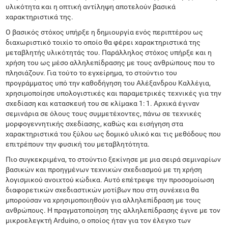
υλικότητα και η οπτική αντίληψη αποτελούν βασικά
χαρακτηριστικά της.
Ο βασικός στόχος υπήρξε η δημιουργία ενός περιπτέρου ως
διαχωριστικό τοιχίο το οποίο θα φέρει χαρακτηριστικά της
μεταβλητής υλικότητάς του. Παράλληλος στόχος υπήρξε και η
χρήση του ως μέσο αλληλεπίδρασης με τους ανθρώπους που το
πλησιάζουν. Για τούτο το εγχείρημα, το στούντιο του
προγράμματος υπό την καθοδήγηση του Αλέξανδρου Καλλέγια,
χρησιμοποίησε υπολογιστικές και παραμετρικές τεχνικές για την
σχεδίαση και κατασκευή του σε κλίμακα 1: 1. Αρχικά έγιναν
σεμινάρια σε όλους τους συμμετέχοντες, πάνω σε τεχνικές
μορφογεννητικής σχεδίασης, καθώς και εισήγηση στα
χαρακτηριστικά του ξύλου ως δομικό υλικό και τις μεθόδους που
επιτρέπουν την φυσική του μεταβλητότητα.
Πιο συγκεκριμένα, το στούντιο ξεκίνησε με μια σειρά σεμιναρίων
βασικών και προηγμένων τεχνικών σχεδιασμού με τη χρήση
λογισμικού ανοιχτού κώδικα. Αυτό επέτρεψε την προσομοίωση
διαφορετικών σχεδιαστικών μοτίβων που στη συνέχεια θα
μπορούσαν να χρησιμοποιηθούν για αλληλεπίδραση με τους
ανθρώπους. Η πραγματοποίηση της αλληλεπίδρασης έγινε με τον
μικροελεγκτή Arduino, ο οποίος ήταν για τον έλεγχο των