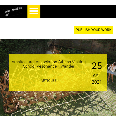
PUBLISH YOUR WORK
Architectural Association Athens Visiting
25
School Resonance :: Wander
ΑΥΓ
ARTICLES
2021