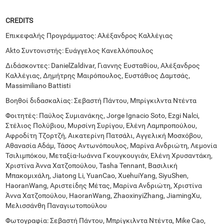
CREDITS
Επικεφαλής Προγράμματος: Αλέξανδρος Καλλέγιας
Akto Συντονιστής: Ευάγγελος Κανελλόπουλος
Διδάσκοντες: DanielZaldivar, Γιαννης Ευσταθίου, Αλέξανδρος
Καλλέγιας, Δημήτρης Μαιρόπουλος, Ευστάθιος Δαμτσάς,
Massimiliano Battisti
Βοηθοί διδασκαλίας: Σεβαστή Πάντου, Μπρίγκιλντα Ντέντα
Φοιτητές: Παύλος Συμιανάκης, Jorge Ignacio Soto, Ezgi Nalci,
Στέλιος Πολύβιου, Μυρσίνη Συρίγου, Ελένη Λαμπροπούλου,
Αφροδίτη Τζορτζή, Αικατερίνη Πατσάλι, Αγγελική Μοσχόβου,
Αθανασία Αδάμ, Τάσος Αντωνόπουλος, Μαρίνα Ανδριώτη, Λεμονία
Τσιλιμπόκου, Μεταξία-Ιωάννα Γκουγκουγιάν, Ελένη Χρυσαντάκη,
Χριστίνα Άννα Χατζοπούλου, Tasha Tennant, Βασιλική
Μπακομιχάλη, Jiatong Li, YuanCao, XuehuiYang, SiyuShen,
HaoranWang, Αριστείδης Μέτας, Μαρίνα Ανδριώτη, Χριστίνα
Άννα Χατζοπούλου, HaoranWang, ZhaoxinyiZhang, JiamingXu,
Μελισσάνθη Παναγιωτοπούλου
Φωτογραφία: Σεβαστή Πάντου, Μπρίγκιλντα Ντέντα, Mike Cao,