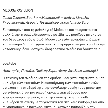
MEDUSa PAVILLION
Tasha Tennant, Βασιλική Μπακομιχάλη, Ιωάννα Μεταξία
Γκουγκουγιάν, Λεμονία Τσιλιμπόκου, Jorge Ignacio Soto
Εμπνευσμένη από τη μυθολογική Μέδουσα και τα ερπετά στα
μαλλιά της, η ομάδα διερεύνησε μοτίβα που μοιάζουν με εκείνα
του δέρματος ενός φιδιού. Μέσω μακετών εργασίας από χαρτί
και καπλαμά δημιούργησαν ένα περιστραμμένο περίπτερο. Για την
κατασκευής δοκιμάστηκαν διαφορετικά σχέδια και διαστάσεις.
you
.
tube
Αικατερίνη Πατσάλι, Παύλος Συμιανάκης,
Siyu
Shen
,
Jiatong
Li
Η τεχνική του σχεδιασμού της ομάδας βασίζεται στη συσπείρωση
κυλινδρικών στοιχείων. Η συσπείρωση των στοιχείων αυτών
ενισχύει την σταθερότητα της συνολικής δομής τους μέσω της
γειτνίασης. Είναι μια ισχυρή οργανωτική μέθοδος που
χρησιμοποίησε η ομάδα, και στην οποία η θέση του κάθε
κυλίνδρου σε σχέση με τα γειονικά του στοιχεία καθορίζεται από
συγκεκριμένους κανόνες. Αυτοί οι κανόνες καθορίζουν την