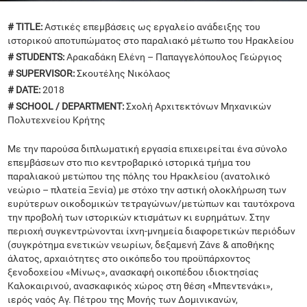
# TITLE:
Αστικές επεμβάσεις ως εργαλείο ανάδειξης του
ιστορικού αποτυπώματος στο παραλιακό μέτωπο του Ηρακλείου
# STUDENTS:
Αρακαδάκη Ελένη – Παπαγγελόπουλος Γεώργιος
# SUPERVISOR:
Σκουτέλης Νικόλαος
# DATE:
2018
# SCHOOL / DEPARTMENT:
Σχολή Αρχιτεκτόνων Μηχανικών
Πολυτεχνείου Κρήτης
Με την παρούσα διπλωματική εργασία επιχειρείται ένα σύνολο
επεμβάσεων στο πιο κεντροβαρικό ιστορικά τμήμα του
παραλιακού μετώπου της πόλης του Ηρακλείου (ανατολικό
νεώριο – πλατεία Ξενία) με στόχο την αστική ολοκλήρωση των
ευρύτερων οικοδομικών τετραγώνων/μετώπων και ταυτόχρονα
την προβολή των ιστορικών κτισμάτων κι ευρημάτων. Στην
περιοχή συγκεντρώνονται ίχνη-μνημεία διαφορετικών περιόδων
(συγκρότημα ενετικών νεωρίων, δεξαμενή Ζάνε & αποθήκης
άλατος, αρχαιότητες στο οικόπεδο του προϋπάρχοντος
ξενοδοχείου «Μίνως», ανασκαφή οικοπέδου ιδιοκτησίας
Καλοκαιρινού, ανασκαφικός χώρος στη θέση «Μπεντενάκι»,
ιερός ναός Αγ. Πέτρου της Μονής των Δομινικανών,