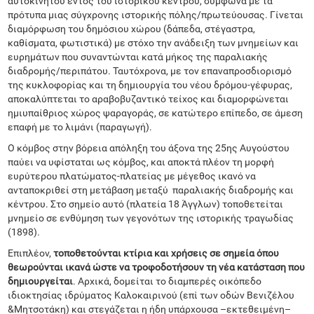
αυτοκινήτου εντός του ιστορικού κέντρου, σύμφωνα με τα
πρότυπα μιας σύγχρονης ιστορικής πόλης/πρωτεύουσας. Γίνεται
διαμόρφωση του δημόσιου χώρου (δάπεδα, στέγαστρα,
καθίσματα, φωτιστικά) με στόχο την ανάδειξη των μνημείων και
ευρημάτων που συναντώνται κατά μήκος της παραλιακής
διαδρομής/περιπάτου. Ταυτόχρονα, με τον επαναπροσδιορισμό
της κυκλοφορίας και τη δημιουργία του νέου δρόμου-γέφυρας,
αποκαλύπτεται το αραβοβυζαντικό τείχος και διαμορφώνεται
ημιυπαίθριος χώρος ψαραγοράς, σε κατώτερο επίπεδο, σε άμεση
επαφή με το λιμάνι (παραγωγή).
Ο κόμβος στην βόρεια απόληξη του άξονα της 25ης Αυγούστου
παύει να υφίσταται ως κόμβος, και αποκτά πλέον τη μορφή
ευρύτερου πλατώματος-πλατείας με μέγεθος ικανό να
ανταποκριθεί στη μετάβαση μεταξύ παραλιακής διαδρομής και
κέντρου. Στο σημείο αυτό (πλατεία 18 Άγγλων) τοποθετείται
μνημείο σε ενθύμηση των γεγονότων της ιστορικής τραγωδίας
(1898).
Επιπλέον,
τοποθετούνται κτίρια και χρήσεις σε σημεία όπου
θεωρούνται ικανά ώστε να τροφοδοτήσουν τη νέα κατάσταση που
δημιουργείται
. Αρχικά, δομείται το διαμπερές οικόπεδο
ιδιοκτησίας ιδρύματος Καλοκαιρινού (επί των οδών Βενιζέλου
&Μητσοτάκη) και στεγάζεται η ήδη υπάρχουσα –εκτεθειμένη–