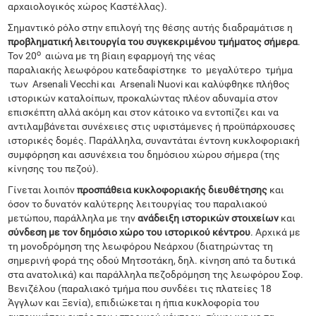
αρχαιολογικός χώρος Καστέλλας).
Σημαντικό ρόλο στην επιλογή της θέσης αυτής διαδραμάτισε η
προβληματική λειτουργία του συγκεκριμένου τμήματος σήμερα
.
ο
Τον 20
αιώνα με τη βίαιη εφαρμογή της νέας
παραλιακής λεωφόρου κατεδαφίστηκε το μεγαλύτερο τμήμα
των Arsenali Vecchi και Arsenali Nuovi και καλύφθηκε πλήθος
ιστορικών καταλοίπων, προκαλώντας πλέον αδυναμία στον
επισκέπτη αλλά ακόμη και στον κάτοικο να εντοπίζει και να
αντιλαμβάνεται συνέχειες στις υφιστάμενες ή προϋπάρχουσες
ιστορικές δομές. Παράλληλα, συναντάται έντονη κυκλοφοριακή
συμφόρηση και ασυνέχεια του δημόσιου χώρου σήμερα (της
κίνησης του πεζού).
Γίνεται λοιπόν
προσπάθεια κυκλοφοριακής διευθέτησης
και
όσον το δυνατόν καλύτερης λειτουργίας του παραλιακού
μετώπου, παράλληλα με την
ανάδειξη ιστορικών στοιχείων
και
σύνδεση με τον δημόσιο χώρο του ιστορικού κέντρου
. Αρχικά με
τη μονοδρόμηση της λεωφόρου Νεάρχου (διατηρώντας τη
σημερινή φορά της οδού Μητσοτάκη, δηλ. κίνηση από τα δυτικά
στα ανατολικά) και παράλληλα πεζοδρόμηση της λεωφόρου Σοφ.
Βενιζέλου (παραλιακό τμήμα που συνδέει τις πλατείες 18
Άγγλων και Ξενία), επιδιώκεται η ήπια κυκλοφορία του